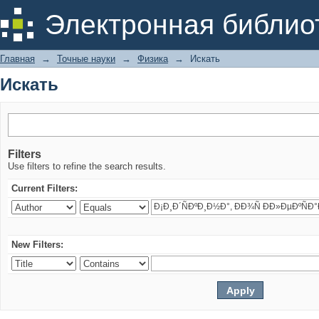
Искать
Электронная библио
Главная
→
Точные науки
→
Физика
→
Искать
Искать
Filters
Use filters to refine the search results.
Current Filters:
New Filters: