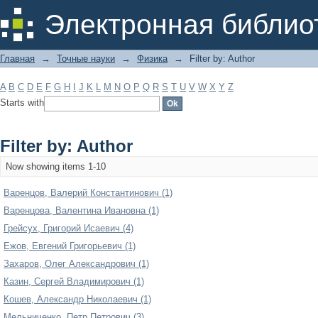
Filter by: Author
Электронная библио
Главная
→
Точные науки
→
Физика
→
Filter by: Author
A
B
C
D
E
F
G
H
I
J
K
L
M
N
O
P
Q
R
S
T
U
V
W
X
Y
Z
Starts with
Filter by: Author
Now showing items 1-10
Варенцов, Валерий Константинович (1)
Варенцова, Валентина Ивановна (1)
Грейсух, Григорий Исаевич (4)
Ежов, Евгений Григорьевич (1)
Захаров, Олег Александрович (1)
Казин, Сергей Владимирович (1)
Кошев, Александр Николаевич (1)
Мельниченко, Петр Петрович (3)