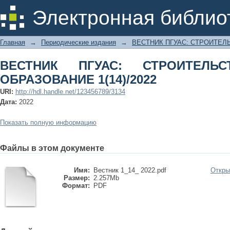
ВЕСТНИК ПГУАС: СТРОИТЕЛЬСТВО, Н
Электронная библио
Главная
→
Периодические издания
→
ВЕСТНИК ПГУАС: СТРОИТЕЛ
ВЕСТНИК ПГУАС: СТРОИТЕЛЬ
ОБРАЗОВАНИЕ 1(14)/2022
URI:
http://hdl.handle.net/123456789/3134
Дата:
2022
Показать полную информацию
Файлы в этом документе
Имя:
Вестник 1_14_ 2022.pdf
Откры
Размер:
2.257Mb
Формат:
PDF