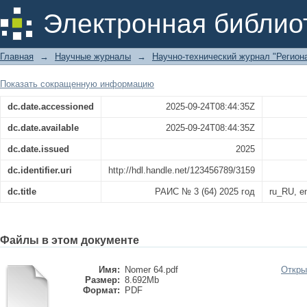
РАИС № 3 (64) 2025 год
Электронная библио
Главная
→
Научные журналы
→
Научно-технический журнал "Региона
Показать сокращенную информацию
dc.date.accessioned
2025-09-24T08:44:35Z
dc.date.available
2025-09-24T08:44:35Z
dc.date.issued
2025
dc.identifier.uri
http://hdl.handle.net/123456789/3159
dc.title
РАИС № 3 (64) 2025 год
ru_RU, 
Файлы в этом документе
Имя:
Nomer 64.pdf
Откры
Размер:
8.692Mb
Формат:
PDF