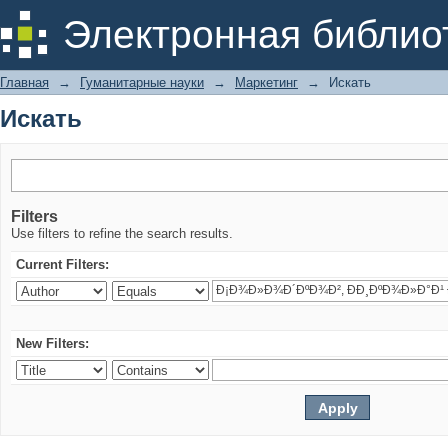
Искать
Электронная библио
Главная
→
Гуманитарные науки
→
Маркетинг
→
Искать
Искать
Filters
Use filters to refine the search results.
Current Filters:
New Filters: