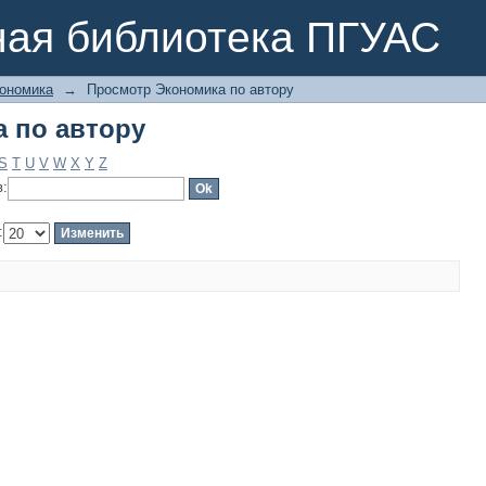
 по автору
ная библиотека ПГУАС
ономика
→
Просмотр Экономика по автору
 по автору
S
T
U
V
W
X
Y
Z
в:
: