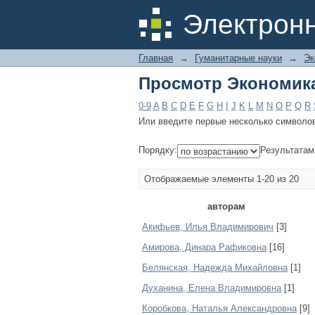
Просмотр Экономика
Электрон
Главная
→
Гуманитарные науки
→
Эк
Просмотр Экономика
0-9
A
B
C
D
E
F
G
H
I
J
K
L
M
N
O
P
Q
R
Или введите первые несколько символо
Порядку:
Результатам
Отображаемые элементы 1-20 из 20
авторам
Акифьев, Илья Владимирович
[3]
Амирова, Динара Рафиковна
[16]
Белянская, Надежда Михайловна
[1]
Духанина, Елена Владимировна
[1]
Коробкова, Наталья Александровна
[9]