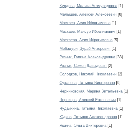
Курдова, Малика Агамурадовна
[1]
Малышев, Алексей Алексеевич
[8]
Маскаев, Асия Ибрагимовна
[1]
Маскаев, Мансур Ибрагимович
[1]
Маскаева, Асия Ибрагимовна
[5]
Мебадури, Зураб Анзорович
[1]
Резник, Галина Александровна
[33]
Резник, Семен Давыдович
[2]
Солодков, Николай Николаевич
[2]
Суханова, Татьяна Викторовна
[9]
Черниковская, Марина Витальевна
[1]
Черницов, Алексей Евгеньевич
[1]
Чудайкина, Татьяна Николаевна
[1]
Юдина, Татьяна Александровна
[1]
Яшина, Ольга Викторовна
[1]