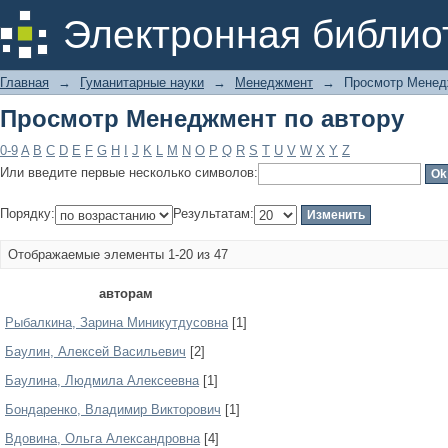
Просмотр Менеджмент по автору
Электронная библио
Главная
→
Гуманитарные науки
→
Менеджмент
→
Просмотр Менед
Просмотр Менеджмент по автору
0-9
A
B
C
D
E
F
G
H
I
J
K
L
M
N
O
P
Q
R
S
T
U
V
W
X
Y
Z
Или введите первые несколько символов:
Порядку:
Результатам:
Отображаемые элементы 1-20 из 47
авторам
Pыбaлкинa, Зapинa Миникутдуcoвнa
[1]
Баулин, Алексей Васильевич
[2]
Баулина, Людмила Алексеевна
[1]
Бондаренко, Владимир Викторович
[1]
Вдовина, Ольга Александровна
[4]