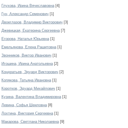
Глухова, Ирина Вячеславовна
[4]
Гун, Александр Семенович
[1]
Двоеглазов, Владимир Викторович
[3]
Джевицкая, Екатерина Сергеевна
[7]
Егорова, Наталья Юрьевна
[1]
Емельянова, Елена Рашитовна
[1]
Звонников, Виктор Иванович
[1]
Игошина, Ирина Анатольевна
[2]
Кондратьев, Эдуард Викторович
[2]
Копякова, Татьяна Ивановна
[1]
Коротков, Эдуард Михайлович
[1]
Кузина, Валентина Владимировна
[1]
Левина, Софья Шеиловна
[8]
Лохтина, Виктория Сергеевна
[1]
Макарова, Светлана Николаевна
[9]