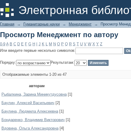
Просмотр Менеджмент по автору
Электронная библио
Главная
→
Гуманитарные науки
→
Менеджмент
→
Просмотр Менед
Просмотр Менеджмент по автору
0-9
A
B
C
D
E
F
G
H
I
J
K
L
M
N
O
P
Q
R
S
T
U
V
W
X
Y
Z
Или введите первые несколько символов:
Порядку:
Результатам:
Отображаемые элементы 1-20 из 47
авторам
Pыбaлкинa, Зapинa Миникутдуcoвнa
[1]
Баулин, Алексей Васильевич
[2]
Баулина, Людмила Алексеевна
[1]
Бондаренко, Владимир Викторович
[1]
Вдовина, Ольга Александровна
[4]