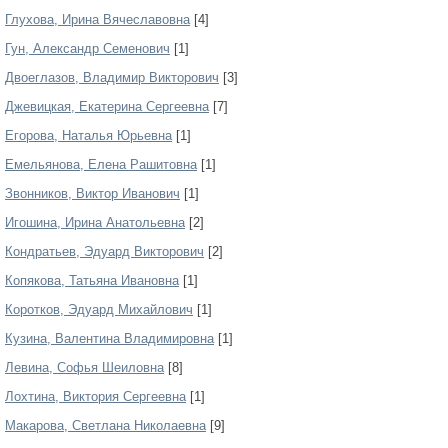
Глухова, Ирина Вячеславовна
[4]
Гун, Александр Семенович
[1]
Двоеглазов, Владимир Викторович
[3]
Джевицкая, Екатерина Сергеевна
[7]
Егорова, Наталья Юрьевна
[1]
Емельянова, Елена Рашитовна
[1]
Звонников, Виктор Иванович
[1]
Игошина, Ирина Анатольевна
[2]
Кондратьев, Эдуард Викторович
[2]
Копякова, Татьяна Ивановна
[1]
Коротков, Эдуард Михайлович
[1]
Кузина, Валентина Владимировна
[1]
Левина, Софья Шеиловна
[8]
Лохтина, Виктория Сергеевна
[1]
Макарова, Светлана Николаевна
[9]