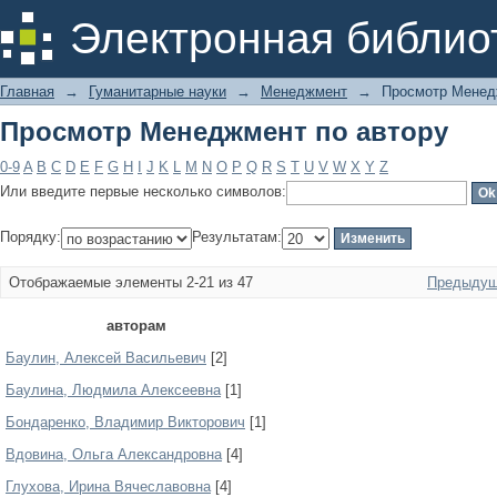
Просмотр Менеджмент по автору
Электронная библио
Главная
→
Гуманитарные науки
→
Менеджмент
→
Просмотр Менед
Просмотр Менеджмент по автору
0-9
A
B
C
D
E
F
G
H
I
J
K
L
M
N
O
P
Q
R
S
T
U
V
W
X
Y
Z
Или введите первые несколько символов:
Порядку:
Результатам:
Отображаемые элементы 2-21 из 47
Предыдущ
авторам
Баулин, Алексей Васильевич
[2]
Баулина, Людмила Алексеевна
[1]
Бондаренко, Владимир Викторович
[1]
Вдовина, Ольга Александровна
[4]
Глухова, Ирина Вячеславовна
[4]