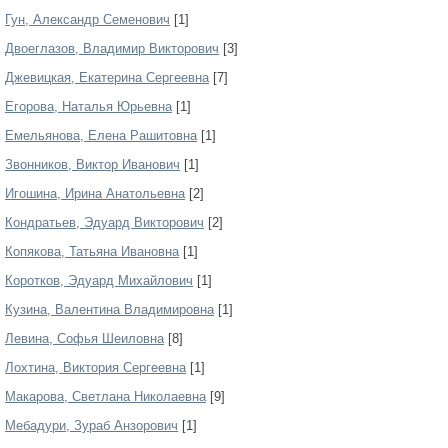
Гун, Александр Семенович
[1]
Двоеглазов, Владимир Викторович
[3]
Джевицкая, Екатерина Сергеевна
[7]
Егорова, Наталья Юрьевна
[1]
Емельянова, Елена Рашитовна
[1]
Звонников, Виктор Иванович
[1]
Игошина, Ирина Анатольевна
[2]
Кондратьев, Эдуард Викторович
[2]
Копякова, Татьяна Ивановна
[1]
Коротков, Эдуард Михайлович
[1]
Кузина, Валентина Владимировна
[1]
Левина, Софья Шеиловна
[8]
Лохтина, Виктория Сергеевна
[1]
Макарова, Светлана Николаевна
[9]
Мебадури, Зураб Анзорович
[1]