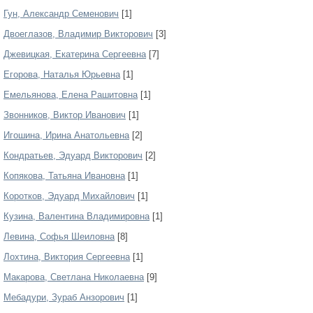
Гун, Александр Семенович
[1]
Двоеглазов, Владимир Викторович
[3]
Джевицкая, Екатерина Сергеевна
[7]
Егорова, Наталья Юрьевна
[1]
Емельянова, Елена Рашитовна
[1]
Звонников, Виктор Иванович
[1]
Игошина, Ирина Анатольевна
[2]
Кондратьев, Эдуард Викторович
[2]
Копякова, Татьяна Ивановна
[1]
Коротков, Эдуард Михайлович
[1]
Кузина, Валентина Владимировна
[1]
Левина, Софья Шеиловна
[8]
Лохтина, Виктория Сергеевна
[1]
Макарова, Светлана Николаевна
[9]
Мебадури, Зураб Анзорович
[1]