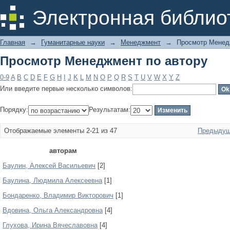
Просмотр Менеджмент по автору
Электронная библио
Главная
→
Гуманитарные науки
→
Менеджмент
→
Просмотр Менед
Просмотр Менеджмент по автору
0-9
A
B
C
D
E
F
G
H
I
J
K
L
M
N
O
P
Q
R
S
T
U
V
W
X
Y
Z
Или введите первые несколько символов:
Порядку:
Результатам:
Отображаемые элементы 2-21 из 47
Предыдущ
авторам
Баулин, Алексей Васильевич
[2]
Баулина, Людмила Алексеевна
[1]
Бондаренко, Владимир Викторович
[1]
Вдовина, Ольга Александровна
[4]
Глухова, Ирина Вячеславовна
[4]