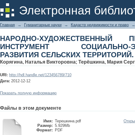
НАРОДНО-ХУДОЖЕСТВЕННЫЙ ПРО
Электронная библио
ЭКОНОМИЧЕСКОГО РАЗВИТИЯ СЕЛЬ
Главная
→
Гуманитарные науки
→
Кадастр недвижимости и право
НАРОДНО-ХУДОЖЕСТВЕННЫЙ 
ИНСТРУМЕНТ СОЦИАЛЬНО-ЭК
РАЗВИТИЯ СЕЛЬСКИХ ТЕРРИТОРИЙ.
Корягина, Наталья Викторовна
;
Терёшкина, Мария Сер
URI:
http://hdl.handle.net/123456789/710
Дата:
2012-12-12
Показать полную информацию
Файлы в этом документе
Имя:
Терешкина.pdf
Откры
Размер:
5.929Mb
Формат:
PDF