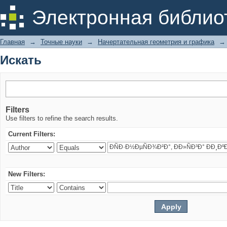
Искать
Электронная библио
Главная
→
Точные науки
→
Начертательная геометрия и графика
→
Искать
Filters
Use filters to refine the search results.
Current Filters:
New Filters: