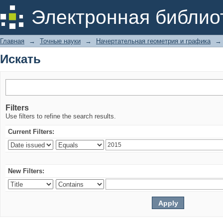
Искать
Электронная библио
Главная
→
Точные науки
→
Начертательная геометрия и графика
→
Искать
Filters
Use filters to refine the search results.
Current Filters:
New Filters: