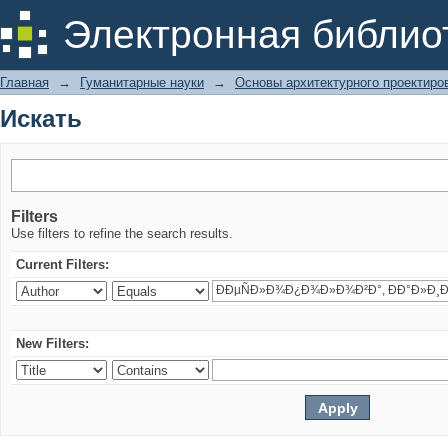
Искать
Электронная библио
Главная
→
Гуманитарные науки
→
Основы архитектурного проектиро
Искать
Filters
Use filters to refine the search results.
Current Filters:
New Filters: