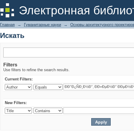
Искать
Электронная библио
Главная
→
Гуманитарные науки
→
Основы архитектурного проектиро
Искать
Filters
Use filters to refine the search results.
Current Filters:
New Filters: