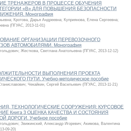
ИЕ ТРЕНАЖЕРОВ В ПРОЦЕССЕ ОБУЧЕНИЯ
ТЕГОРИИ «В» ДЛЯ ПОВЫШЕНИЯ БЕЗОПАСНОСТИ
ИЖЕНИЯ. Монография
ньевна
;
Кротова, Дарья Андреевна
;
Куприянова, Елена Сергеевна
;
еевна
(
ПГУАС
,
2013-11-01
)
ОВАНИЕ ОРГАНИЗАЦИИ ПЕРЕВОЗОЧНОГО
ЗОВ АВТОМОБИЛЯМИ. Монография
гольдович
;
Жесткова, Светлана Анатольевна
(
ПГУАС
,
2013-12-12
)
ОЛЖИТЕЛЬНОСТИ ВЫПОЛНЕНИЯ ПРОЕКТА
ЧЕСКОГО ПУТИ. Учебно-методическое пособие
Станиславович
;
Чекайкин, Сергей Васильевич
(
ПГУАС
,
2013-11-21
)
НИЯ, ТЕХНОЛОГИЧЕСКИЕ СООРУЖЕНИЯ: КУРСОВОЕ
ИЕ Книга 3 ОЦЕНКА КАЧЕСТВА И СОСТОЯНИЯ
 ДОРОГИ. Учебное пособие
гольдович
;
Звижинский, Александр Игоревич
;
Акимова, Валентина
13-09-20
)