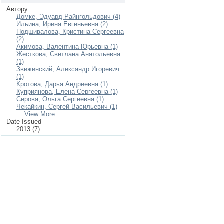
Автору
Домке, Эдуард Райнгольдович (4)
Ильина, Ирина Евгеньевна (2)
Подшивалова, Кристина Сергеевна
(2)
Акимова, Валентина Юрьевна (1)
Жесткова, Светлана Анатольевна
(1)
Звижинский, Александр Игоревич
(1)
Кротова, Дарья Андреевна (1)
Куприянова, Елена Сергеевна (1)
Серова, Ольга Сергеевна (1)
Чекайкин, Сергей Васильевич (1)
... View More
Date Issued
2013 (7)