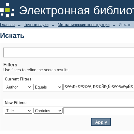
Искать
Электронная библио
Главная
→
Точные науки
→
Металлические конструкции
→
Искать
Искать
Filters
Use filters to refine the search results.
Current Filters:
New Filters: