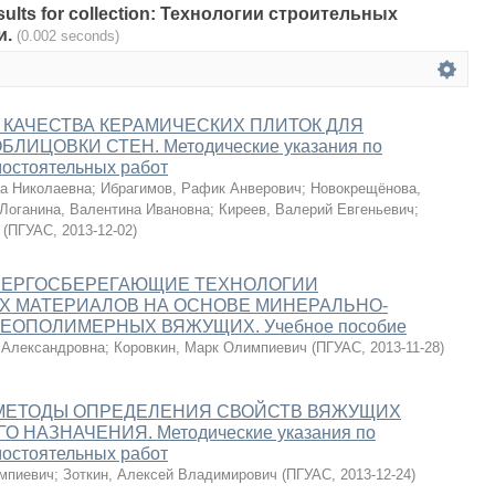
results for collection: Технологии строительных
и.
(0.002 seconds)
КАЧЕСТВА КЕРАМИЧЕСКИХ ПЛИТОК ДЛЯ
ЛИЦОВКИ СТЕН. Методические указания по
остоятельных работ
а Николаевна
;
Ибрагимов, Рафик Анверович
;
Новокрещёнова,
Логанина, Валентина Ивановна
;
Киреев, Валерий Евгеньевич
;
(
ПГУАС
,
2013-12-02
)
ЭНЕРГОСБЕРЕГАЮЩИЕ ТЕХНОЛОГИИ
Х МАТЕРИАЛОВ НА ОСНОВЕ МИНЕРАЛЬНО-
ЕОПОЛИМЕРНЫХ ВЯЖУЩИХ. Учебное пособие
 Александровна
;
Коровкин, Марк Олимпиевич
(
ПГУАС
,
2013-11-28
)
МЕТОДЫ ОПРЕДЕЛЕНИЯ СВОЙСТВ ВЯЖУЩИХ
 НАЗНАЧЕНИЯ. Методические указания по
остоятельных работ
мпиевич
;
Зоткин, Алексей Владимирович
(
ПГУАС
,
2013-12-24
)