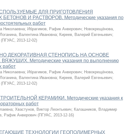
ИСПОЛЬЗУЕМЫЕ ДЛЯ ПРИГОТОВЛЕНИЯ
БЕТОНОВ И РАСТВОРОВ. Методические указания по
остоятельных работ
а Николаевна
;
Ибрагимов, Рафик Анверович
;
Новокрещёнова,
Логанина, Валентина Ивановна
;
Киреев, Валерий Евгеньевич
;
(
ПГУАС
,
2013-12-02
)
НО ДЕКОРАТИВНАЯ СТЕНОПИСЬ НА ОСНОВЕ
ЯЖУЩИХ. Методические указания по выполнению
х работ
а Николаевна
;
Ибрагимов, Рафик Анверович
;
Новокрещёнова,
Логанина, Валентина Ивановна
;
Киреев, Валерий Евгеньевич
;
(
ПГУАС
,
2013-12-02
)
РОИТЕЛЬНОЙ КЕРАМИКИ. Методические указания к
ораторных работ
лаевна
;
Хвастунов, Виктор Леонтьевич
;
Калашников, Владимир
в, Рафик Анверович
(
ПГУАС
,
2013-12-16
)
ЕГАЮЩИЕ ТЕХНОЛОГИИ ГЕОПОЛИМЕРНЫХ