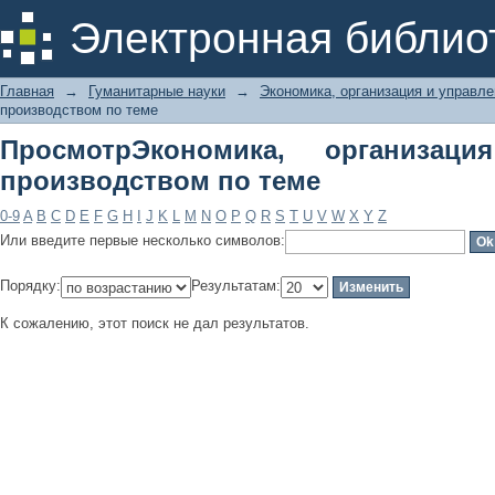
ПросмотрЭкономика, организация и
Электронная библио
Главная
→
Гуманитарные науки
→
Экономика, организация и управл
производством по теме
ПросмотрЭкономика, организац
производством по теме
0-9
A
B
C
D
E
F
G
H
I
J
K
L
M
N
O
P
Q
R
S
T
U
V
W
X
Y
Z
Или введите первые несколько символов:
Порядку:
Результатам:
К сожалению, этот поиск не дал результатов.