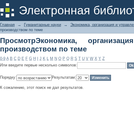
ПросмотрЭкономика, организация и
Электронная библио
Главная
→
Гуманитарные науки
→
Экономика, организация и управл
производством по теме
ПросмотрЭкономика, организац
производством по теме
0-9
A
B
C
D
E
F
G
H
I
J
K
L
M
N
O
P
Q
R
S
T
U
V
W
X
Y
Z
Или введите первые несколько символов:
Порядку:
Результатам:
К сожалению, этот поиск не дал результатов.