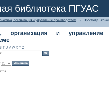
 организация и управление произво
ная библиотека ПГУАС
ономика, организация и управление производством
→
Просмотр Эконом
ка, организация и управление
еме
S
T
U
V
W
X
Y
Z
в:
:
атов.