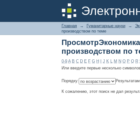
ПросмотрЭкономика,
Электрон
Главная
→
Гуманитарные науки
→
Эк
производством по теме
ПросмотрЭкономи
производством по т
0-9
A
B
C
D
E
F
G
H
I
J
K
L
M
N
O
P
Q
R
Или введите первые несколько символо
Порядку:
Результатам
К сожалению, этот поиск не дал результ