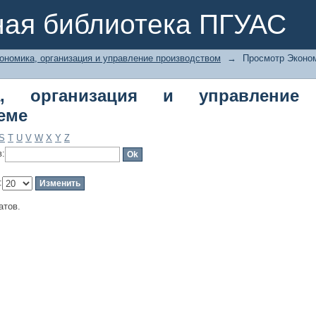
 организация и управление произво
ная библиотека ПГУАС
ономика, организация и управление производством
→
Просмотр Эконом
ка, организация и управление
еме
S
T
U
V
W
X
Y
Z
в:
:
атов.