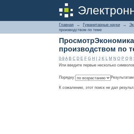
ПросмотрЭкономика,
Электрон
Главная
→
Гуманитарные науки
→
Эк
производством по теме
ПросмотрЭкономи
производством по т
0-9
A
B
C
D
E
F
G
H
I
J
K
L
M
N
O
P
Q
R
Или введите первые несколько символо
Порядку:
Результатам
К сожалению, этот поиск не дал результ