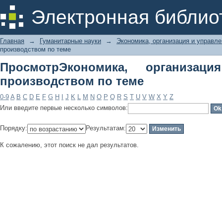
ПросмотрЭкономика, организация и
Электронная библио
Главная
→
Гуманитарные науки
→
Экономика, организация и управл
производством по теме
ПросмотрЭкономика, организац
производством по теме
0-9
A
B
C
D
E
F
G
H
I
J
K
L
M
N
O
P
Q
R
S
T
U
V
W
X
Y
Z
Или введите первые несколько символов:
Порядку:
Результатам:
К сожалению, этот поиск не дал результатов.