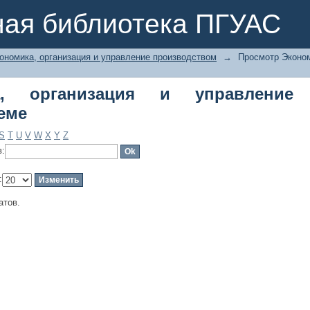
 организация и управление произво
ная библиотека ПГУАС
ономика, организация и управление производством
→
Просмотр Эконом
ка, организация и управление
еме
S
T
U
V
W
X
Y
Z
в:
:
атов.