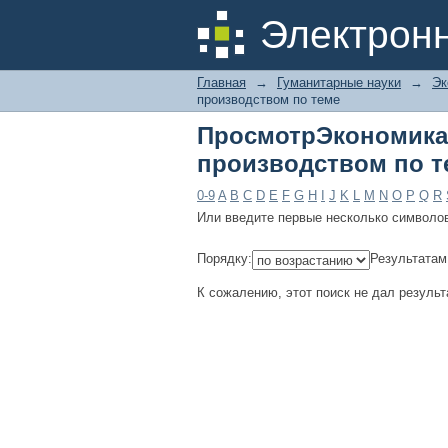
ПросмотрЭкономика,
Электрон
Главная
→
Гуманитарные науки
→
Эк
производством по теме
ПросмотрЭкономи
производством по т
0-9
A
B
C
D
E
F
G
H
I
J
K
L
M
N
O
P
Q
R
Или введите первые несколько символо
Порядку:
Результатам
К сожалению, этот поиск не дал результ