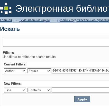
Искать
Электронная библио
Главная
→
Гуманитарные науки
→
Дизайн и художественное проекти
Искать
Filters
Use filters to refine the search results.
Current Filters:
New Filters: