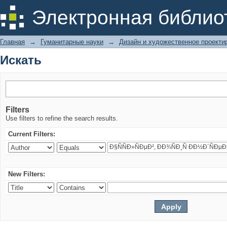
Искать
Электронная библио
Главная
→
Гуманитарные науки
→
Дизайн и художественное проекти
Искать
Filters
Use filters to refine the search results.
Current Filters:
New Filters: