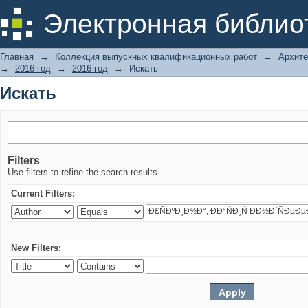
Искать
Электронная библио
Главная
→
Коллекция выпускных квалификационных работ
→
Архите
→
2016 год
→
2016 год
→
Искать
Искать
Filters
Use filters to refine the search results.
Current Filters:
New Filters: