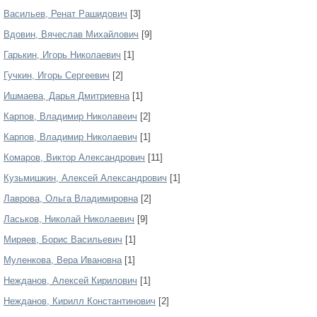
Васильев, Ренат Рашидович
[3]
Вдовин, Вячеслав Михайлович
[9]
Гарькин, Игорь Николаевич
[1]
Гучкин, Игорь Сергеевич
[2]
Ишмаева, Дарья Дмитриевна
[1]
Карпов, Владимир Николавеич
[2]
Карпов, Владимир Николаевич
[1]
Комаров, Виктор Александрович
[11]
Кузьмишкин, Алексей Александрович
[1]
Лаврова, Ольга Владимировна
[2]
Ласьков, Николай Николаевич
[9]
Миряев, Борис Васильевич
[1]
Муленкова, Вера Ивановна
[1]
Нежданов, Алексей Кирилович
[1]
Нежданов, Кирилл Константинович
[2]