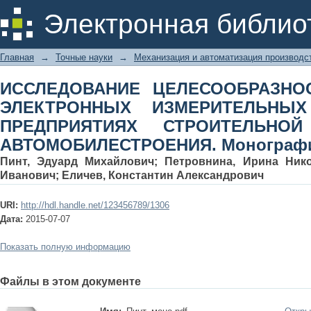
ИССЛЕДОВАНИЕ ЦЕЛЕСООБРАЗ
Электронная библио
ИЗМЕРИТЕЛЬНЫХ ПРИБОРОВ Н
ИНДУСТРИИ И АВТОМОБИЛЕСТРОЕН
Главная
→
Точные науки
→
Механизация и автоматизация производс
ИССЛЕДОВАНИЕ ЦЕЛЕСООБРАЗНО
ЭЛЕКТРОННЫХ ИЗМЕРИТЕЛЬНЫ
ПРЕДПРИЯТИЯХ СТРОИТЕЛЬНО
АВТОМОБИЛЕСТРОЕНИЯ. Монограф
Пинт, Эдуард Михайлович
;
Петровнина, Ирина Ник
Иванович
;
Еличев, Константин Александрович
URI:
http://hdl.handle.net/123456789/1306
Дата:
2015-07-07
Показать полную информацию
Файлы в этом документе