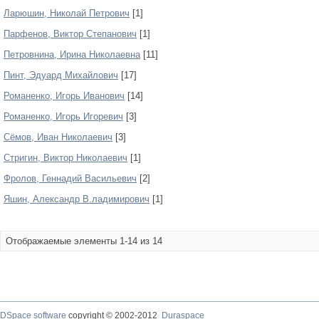
Ларюшин, Николай Петрович
[1]
Парфенов, Виктор Степанович
[1]
Петровнина, Ирина Николаевна
[11]
Пинт, Эдуард Михайлович
[17]
Романенко, Игорь Иванович
[14]
Романенко, Игорь Игоревич
[3]
Сёмов, Иван Николаевич
[3]
Стригин, Виктор Николаевич
[1]
Фролов, Геннадий Васильевич
[2]
Яшин, Александр В.ладимирович
[1]
Отображаемые элементы 1-14 из 14
DSpace software
copyright © 2002-2012
Duraspace