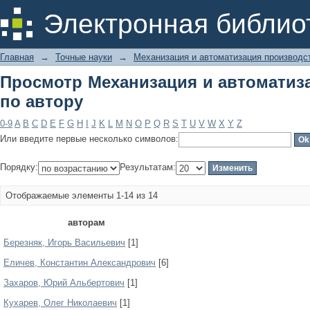
Просмотр Механизация и автоматиза
Электронная библио
Главная
→
Точные науки
→
Механизация и автоматизация производс
Просмотр Механизация и автоматиз
по автору
0-9
A
B
C
D
E
F
G
H
I
J
K
L
M
N
O
P
Q
R
S
T
U
V
W
X
Y
Z
Или введите первые несколько символов:
Порядку:
Результатам:
Отображаемые элементы 1-14 из 14
авторам
Березняк, Игорь Васильевич
[1]
Еличев, Константин Александрович
[6]
Захаров, Юрий Альбертович
[1]
Кухарев, Олег Николаевич
[1]