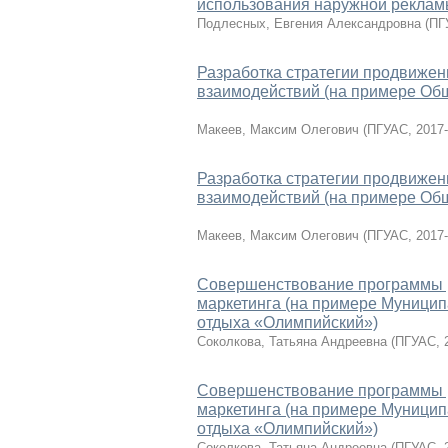
использования наружной реклам
Подлесных, Евгения Александровна
(
ПГ
Разработка стратегии продвижен
взаимодействий (на примере Общ
Макеев, Максим Олегович
(
ПГУАС
,
2017-
Разработка стратегии продвижен
взаимодействий (на примере Общ
Макеев, Максим Олегович
(
ПГУАС
,
2017-
Совершенствование программы ра
маркетинга (на примере Муницип
отдыха «Олимпийский»)
Соколкова, Татьяна Андреевна
(
ПГУАС
,
Совершенствование программы ра
маркетинга (на примере Муницип
отдыха «Олимпийский»)
Соколкова, Татьяна Андреевна
(
ПГУАС
,