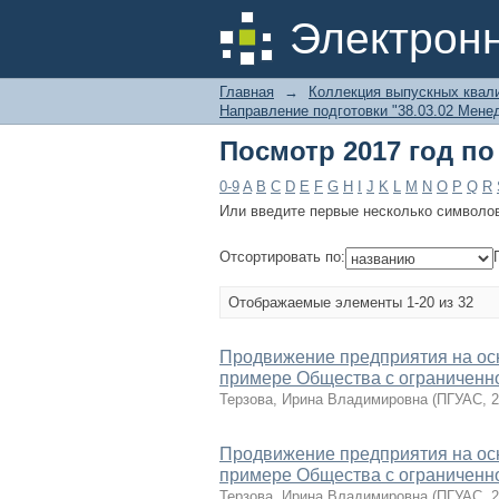
Посмотр 2017 год п
Электрон
Главная
→
Коллекция выпускных квал
Направление подготовки "38.03.02 Мене
Посмотр 2017 год п
0-9
A
B
C
D
E
F
G
H
I
J
K
L
M
N
O
P
Q
R
Или введите первые несколько символо
Отсортировать по:
Отображаемые элементы 1-20 из 32
Продвижение предприятия на ос
примере Общества с ограниченн
Терзова, Ирина Владимировна
(
ПГУАС
,
2
Продвижение предприятия на ос
примере Общества с ограниченн
Терзова, Ирина Владимировна
(
ПГУАС
,
2