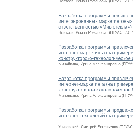
Чевтаев, Роман Романович
(
ПГУАС
,
2017
Разработка программы повышени
интегрированных маркетинговых
ответственностью «Мир стекла»)
Чевтаев, Роман Романович
(
ПГУАС
,
2017
Разработка программы привлече
интернет-маркетинга (на пример
конструкторско-технологическое
Минайкина, Ирина Александровна
(
ПГУА
Разработка программы привлече
интернет-маркетинга (на пример
конструкторско-технологическое
Минайкина, Ирина Александровна
(
ПГУА
Разработка программы продвиже
интернет-технологий (на пример
Униговский, Дмитрий Евгеньевич
(
ПГУАС