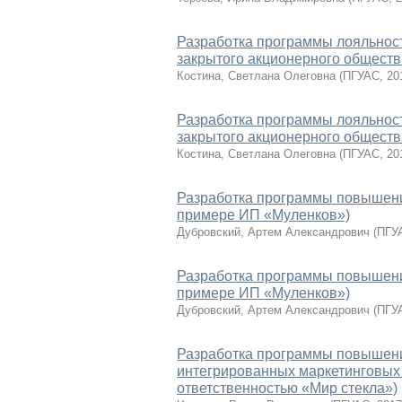
Разработка программы лояльност
закрытого акционерного общес
Костина, Светлана Олеговна
(
ПГУАС
,
20
Разработка программы лояльност
закрытого акционерного общес
Костина, Светлана Олеговна
(
ПГУАС
,
20
Разработка программы повышения
примере ИП «Муленков»)
Дубровский, Артем Александрович
(
ПГУ
Разработка программы повышения
примере ИП «Муленков»)
Дубровский, Артем Александрович
(
ПГУ
Разработка программы повышени
интегрированных маркетинговых
ответственностью «Мир стекла»)