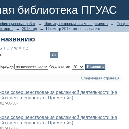
о названию
ная библиотека ПГУАС
ификационных работ
→
Институт экономики и менеджмента
→
Профил
джмент"
→
2017 год
→
Посмотр 2017 год по названию
о названию
S
T
U
V
W
X
Y
Z
в:
Порядку:
Результатам:
Следующая страница
нове совершенствования рекламной деятельности (на
ой ответственностью «Прометей»)
017-06-30
)
нове совершенствования рекламной деятельности (на
ой ответственностью «Прометей»)
017-06-30
)