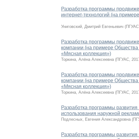
Разработка программы продвиже
интернет-технологий (на пример
Униговский, Дмитрий Евгеньевич
(
ПГУАС
Разработка программы продвижен
компании (на примере Общества 
«Мясная коллекция»)
Торкина, Алёна Алексеевна
(
ПГУАС
,
201
Разработка программы продвижен
компании (на примере Общества 
«Мясная коллекция»)
Торкина, Алёна Алексеевна
(
ПГУАС
,
201
Разработка программы развития 
использования наружной реклам
Подлесных, Евгения Александровна
(
ПГ
Разработка программы развития 