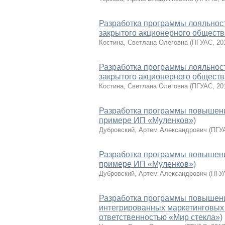
Разработка программы лояльност
закрытого акционерного общес
Костина, Светлана Олеговна
(
ПГУАС
,
20
Разработка программы лояльност
закрытого акционерного общес
Костина, Светлана Олеговна
(
ПГУАС
,
20
Разработка программы повышения
примере ИП «Муленков»)
Дубровский, Артем Александрович
(
ПГУ
Разработка программы повышения
примере ИП «Муленков»)
Дубровский, Артем Александрович
(
ПГУ
Разработка программы повышени
интегрированных маркетинговых
ответственностью «Мир стекла»)