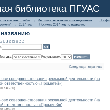
о названию
ная библиотека ПГУАС
ификационных работ
→
Институт экономики и менеджмента
→
Профил
джмент"
→
2017 год
→
Посмотр 2017 год по названию
о названию
S
T
U
V
W
X
Y
Z
в:
Порядку:
Результатам:
Следующая страница
нове совершенствования рекламной деятельности (на
ой ответственностью «Прометей»)
017-06-30
)
нове совершенствования рекламной деятельности (на
ой ответственностью «Прометей»)
017-06-30
)