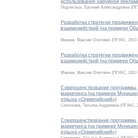
использования наружной реклам
Подлесных, Евгения Александровна
(
ПГ
Разработка стратегии продвижен
взаимодействий (на примере Общ
Макеев, Максим Олегович
(
ПГУАС
,
2017-
Разработка стратегии продвижен
взаимодействий (на примере Общ
Макеев, Максим Олегович
(
ПГУАС
,
2017-
Совершенствование программы ра
маркетинга (на примере Муницип
отдыха «Олимпийский»)
Соколкова, Татьяна Андреевна
(
ПГУАС
,
Совершенствование программы ра
маркетинга (на примере Муницип
отдыха «Олимпийский»)
Соколкова, Татьяна Андреевна
(
ПГУАС
,