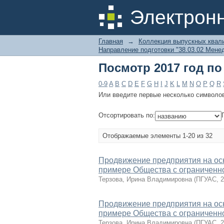
Посмотр 2017 год п
Электрон
Главная
→
Коллекция выпускных квал
Направление подготовки "38.03.02 Мене
Посмотр 2017 год п
0-9
A
B
C
D
E
F
G
H
I
J
K
L
M
N
O
P
Q
R
Или введите первые несколько символо
Отсортировать по:
Отображаемые элементы 1-20 из 32
Продвижение предприятия на ос
примере Общества с ограниченн
Терзова, Ирина Владимировна
(
ПГУАС
,
2
Продвижение предприятия на ос
примере Общества с ограниченн
Терзова, Ирина Владимировна
(
ПГУАС
,
2