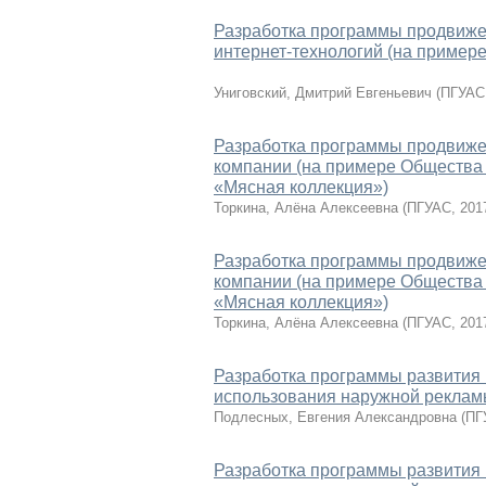
Разработка программы продвиже
интернет-технологий (на пример
Униговский, Дмитрий Евгеньевич
(
ПГУАС
Разработка программы продвижен
компании (на примере Общества 
«Мясная коллекция»)
Торкина, Алёна Алексеевна
(
ПГУАС
,
201
Разработка программы продвижен
компании (на примере Общества 
«Мясная коллекция»)
Торкина, Алёна Алексеевна
(
ПГУАС
,
201
Разработка программы развития 
использования наружной реклам
Подлесных, Евгения Александровна
(
ПГ
Разработка программы развития 