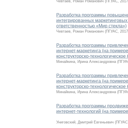
Чевтаев, Роман Романович
(
ПГУАС
,
2017
Разработка программы повышени
интегрированных маркетинговых
ответственностью «Мир стекла»)
Чевтаев, Роман Романович
(
ПГУАС
,
2017
Разработка программы привлече
интернет-маркетинга (на пример
конструкторско-технологическое
Минайкина, Ирина Александровна
(
ПГУА
Разработка программы привлече
интернет-маркетинга (на пример
конструкторско-технологическое
Минайкина, Ирина Александровна
(
ПГУА
Разработка программы продвиже
интернет-технологий (на пример
Униговский, Дмитрий Евгеньевич
(
ПГУАС