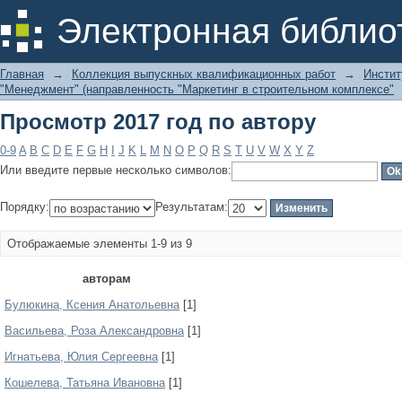
Просмотр 2017 год по автору
Электронная библио
Главная
→
Коллекция выпускных квалификационных работ
→
Инстит
"Менеджмент" (направленность "Маркетинг в строительном комплексе"
Просмотр 2017 год по автору
0-9
A
B
C
D
E
F
G
H
I
J
K
L
M
N
O
P
Q
R
S
T
U
V
W
X
Y
Z
Или введите первые несколько символов:
Порядку:
Результатам:
Отображаемые элементы 1-9 из 9
авторам
Булюкина, Ксения Анатольевна
[1]
Васильева, Роза Александровна
[1]
Игнатьева, Юлия Сергеевна
[1]
Кошелева, Татьяна Ивановна
[1]