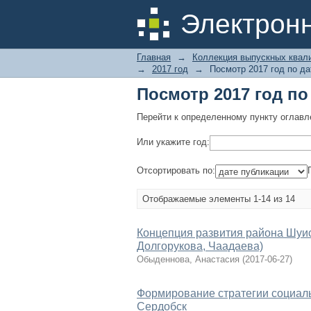
Посмотр 2017 год по
Электрон
Главная
→
Коллекция выпускных квал
→
2017 год
→
Посмотр 2017 год по да
Посмотр 2017 год по
Перейти к определенному пункту оглавл
Или укажите год:
Отсортировать по:
Отображаемые элементы 1-14 из 14
Концепция развития района Шуист
Долгорукова, Чаадаева)
Обыденнова, Анастасия
(
2017-06-27
)
Формирование стратегии социальн
Сердобск