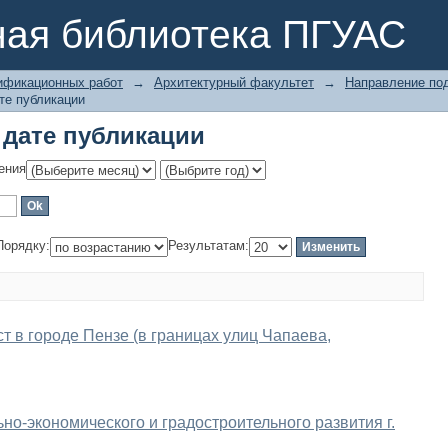
 дате публикации
ная библиотека ПГУАС
ификационных работ
→
Архитектурный факультет
→
Направление под
те публикации
 дате публикации
ения
Порядку:
Результатам:
 в городе Пензе (в границах улиц Чапаева,
о-экономического и градостроительного развития г.