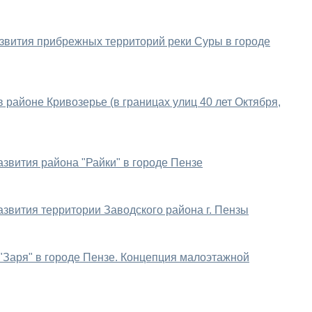
звития прибрежных территорий реки Суры в городе
 районе Кривозерье (в границах улиц 40 лет Октября,
звития района "Райки" в городе Пензе
азвития территории Заводского района г. Пензы
Заря" в городе Пензе. Концепция малоэтажной