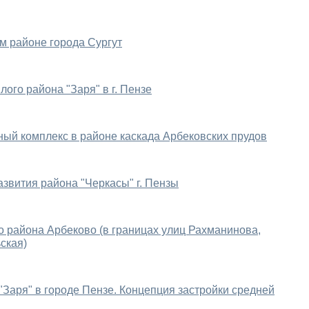
м районе города Сургут
ого района "Заря" в г. Пензе
ный комплекс в районе каскада Арбековских прудов
звития района "Черкасы" г. Пензы
о района Арбеково (в границах улиц Рахманинова,
ская)
Заря" в городе Пензе. Концепция застройки средней