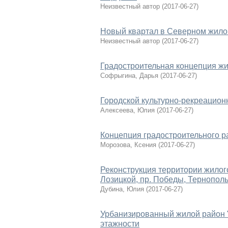
Неизвестный автор
(
2017-06-27
)
Новый квартал в Северном жило
Неизвестный автор
(
2017-06-27
)
Градостроительная концепция жил
Софрыгина, Дарья
(
2017-06-27
)
Городской культурно-рекреацион
Алексеева, Юлия
(
2017-06-27
)
Концепция градостроительного ра
Морозова, Ксения
(
2017-06-27
)
Реконструкция территории жилог
Лозицкой, пр. Победы, Тернополь
Дубина, Юлия
(
2017-06-27
)
Урбанизированный жилой район "
этажности