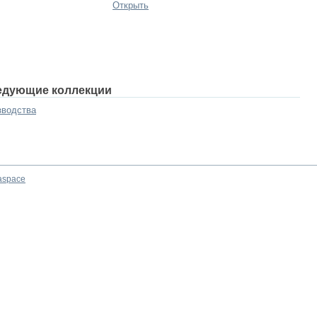
Открыть
едующие коллекции
зводства
aspace