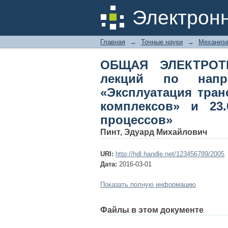
ОБЩАЯ ЭЛЕКТРОТЕХ
Электрон
подготовки 23.03.0
комплексов» и 23.03
Главная
→
Точные науки
→
Механиза
ОБЩАЯ ЭЛЕКТРОТ
лекций по напра
«Эксплуатация тран
комплексов» и 23.
процессов»
Пинт, Эдуард Михайлович
URI:
http://hdl.handle.net/123456789/2005
Дата:
2016-03-01
Показать полную информацию
Файлы в этом документе