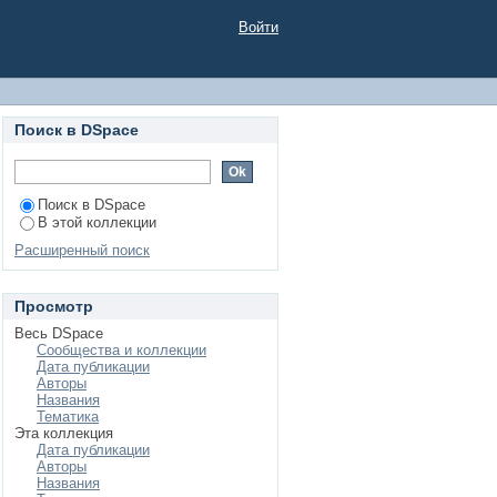
й по направлениям
Войти
ологических машин и
ессов»
Поиск в DSpace
Поиск в DSpace
В этой коллекции
Расширенный поиск
Просмотр
Весь DSpace
Сообщества и коллекции
Дата публикации
Авторы
Названия
Тематика
Эта коллекция
Дата публикации
Авторы
Названия