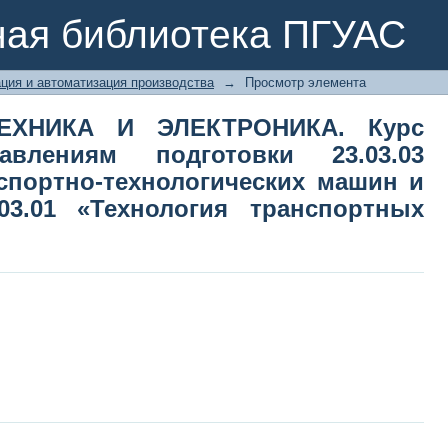
НИКА И ЭЛЕКТРОНИКА. Курс лекци
ная библиотека ПГУАС
3 «Эксплуатация транспортно-техн
.01 «Технология транспортных проц
ция и автоматизация производства
→
Просмотр элемента
ЕХНИКА И ЭЛЕКТРОНИКА. Курс
влениям подготовки 23.03.03
спортно-технологических машин и
03.01 «Технология транспортных