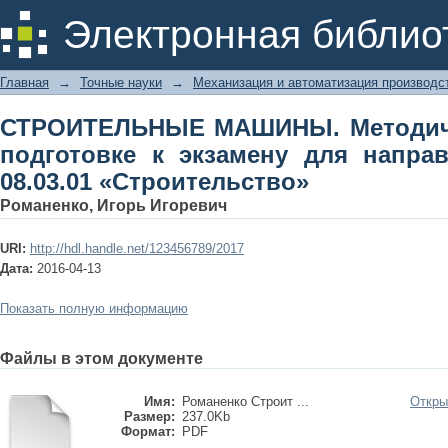
СТРОИТЕЛЬНЫЕ МАШИНЫ. Методическ
Электронная библио
для направления подготовки 08.03.0
Главная
→
Точные науки
→
Механизация и автоматизация производс
СТРОИТЕЛЬНЫЕ МАШИНЫ. Методиче
подготовке к экзамену для напра
08.03.01 «Строительство»
Романенко, Игорь Игоревич
URI:
http://hdl.handle.net/123456789/2017
Дата:
2016-04-13
Показать полную информацию
Файлы в этом документе
Имя:
Романенко Строит ...
Откры
Размер:
237.0Kb
Формат:
PDF