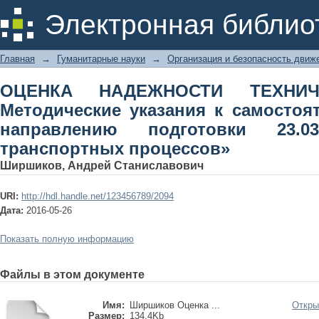
ОЦЕНКА НАДЕЖНОСТИ ТЕХНИЧЕСКИ
Электронная библио
самостоятельной работе по направ
транспортных процессов»
Главная
→
Гуманитарные науки
→
Организация и безопасность движ
ОЦЕНКА НАДЕЖНОСТИ ТЕХНИЧ
Методические указания к самостоя
направлению подготовки 23.03
транспортных процессов»
Ширшиков, Андрей Станиславович
URI:
http://hdl.handle.net/123456789/2094
Дата:
2016-05-26
Показать полную информацию
Файлы в этом документе
Имя:
Ширшиков Оценка ...
Откры
Размер:
134.4Kb