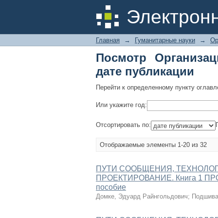
Посмотр Организаци
Электрон
Главная
→
Гуманитарные науки
→
Ор
Посмотр Организац
дате публикации
Перейти к определенному пункту оглавл
Или укажите год:
Отсортировать по:
Отображаемые элементы 1-20 из 32
ПУТИ СООБЩЕНИЯ, ТЕХНОЛО
ПРОЕКТИРОВАНИЕ. Книга 1 П
пособие
Домке, Эдуард Райнгольдович
;
Подшива