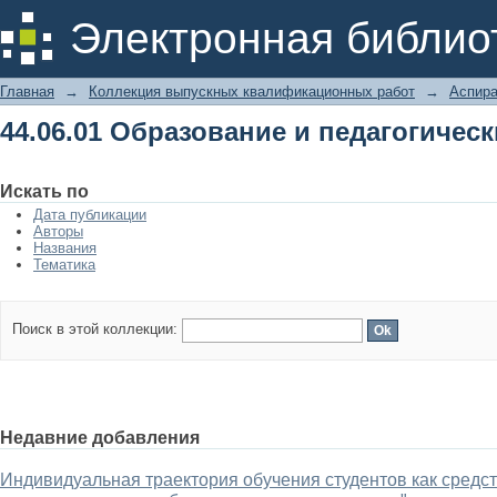
44.06.01 Образование и педагогическ
Электронная библио
Главная
→
Коллекция выпускных квалификационных работ
→
Аспира
44.06.01 Образование и педагогическ
Искать по
Дата публикации
Авторы
Названия
Тематика
Поиск в этой коллекции:
Недавние добавления
Индивидуальная траектория обучения студентов как средс