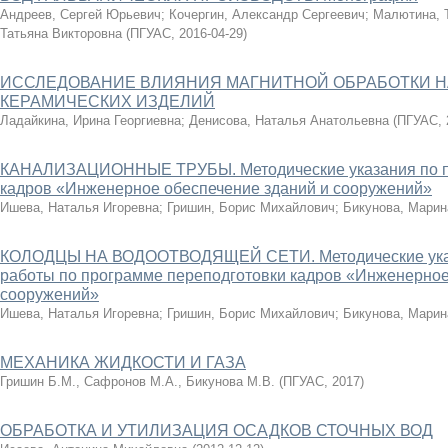
Андреев, Сергей Юрьевич
;
Кочергин, Александр Сергеевич
;
Малютина, 
Татьяна Викторовна
(
ПГУАС
,
2016-04-29
)
ИССЛЕДОВАНИЕ ВЛИЯНИЯ МАГНИТНОЙ ОБРАБОТКИ Н
КЕРАМИЧЕСКИХ ИЗДЕЛИЙ
Ладайкина, Ирина Георгиевна
;
Денисова, Наталья Анатольевна
(
ПГУАС
,
КАНАЛИЗАЦИОННЫЕ ТРУБЫ. Методические указания по п
кадров «Инженерное обеспечение зданий и сооружений»
Ишева, Наталья Игоревна
;
Гришин, Борис Михайлович
;
Бикунова, Марин
КОЛОДЦЫ НА ВОДООТВОДЯЩЕЙ СЕТИ. Методические указ
работы по программе переподготовки кадров «Инженерное
сооружений»
Ишева, Наталья Игоревна
;
Гришин, Борис Михайлович
;
Бикунова, Марин
МЕХАНИКА ЖИДКОСТИ И ГАЗА
Гришин Б.М., Сафронов М.А., Бикунова М.В.
(
ПГУАС
,
2017
)
ОБРАБОТКА И УТИЛИЗАЦИЯ ОСАДКОВ СТОЧНЫХ ВОД