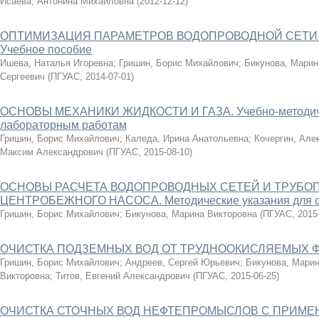
Исаева, Антонина Михайловна
(
2012-12-12
)
ОПТИМИЗАЦИЯ ПАРАМЕТРОВ ВОДОПРОВОДНОЙ СЕТИ 
Учебное пособие
Ишева, Наталья Игоревна
;
Гришин, Борис Михайлович
;
Бикунова, Марин
Сергеевич
(
ПГУАС
,
2014-07-01
)
ОСНОВЫ МЕХАНИКИ ЖИДКОСТИ И ГАЗА. Учебно-методиче
лабораторным работам
Гришин, Борис Михайлович
;
Каледа, Ирина Анатольевна
;
Кочергин, Але
Максим Александрович
(
ПГУАС
,
2015-08-10
)
ОСНОВЫ РАСЧЕТА ВОДОПРОВОДНЫХ СЕТЕЙ И ТРУБО
ЦЕНТРОБЕЖНОГО НАСОСА. Методические указания для с
Гришин, Борис Михайлович
;
Бикунова, Марина Викторовна
(
ПГУАС
,
2015
ОЧИСТКА ПОДЗЕМНЫХ ВОД ОТ ТРУДНООКИСЛЯЕМЫХ Ф
Гришин, Борис Михайлович
;
Андреев, Сергей Юрьевич
;
Бикунова, Марин
Викторовна
;
Титов, Евгений Александрович
(
ПГУАС
,
2015-06-25
)
ОЧИСТКА СТОЧНЫХ ВОД НЕФТЕПРОМЫСЛОВ С ПРИМ