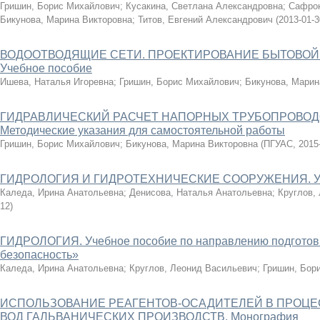
Гришин, Борис Михайлович
;
Кусакина, Светлана Александровна
;
Сафрон
Бикунова, Марина Викторовна
;
Титов, Евгений Александрович
(
2013-01-3
ВОДООТВОДЯЩИЕ СЕТИ. ПРОЕКТИРОВАНИЕ БЫТОВОЙ
Учебное пособие
Ишева, Наталья Игоревна
;
Гришин, Борис Михайлович
;
Бикунова, Марин
ГИДРАВЛИЧЕСКИЙ РАСЧЕТ НАПОРНЫХ ТРУБОПРОВО
Методические указания для самостоятельной работы
Гришин, Борис Михайлович
;
Бикунова, Марина Викторовна
(
ПГУАС
,
2015
ГИДРОЛОГИЯ И ГИДРОТЕХНИЧЕСКИЕ СООРУЖЕНИЯ. Уч
Каледа, Ирина Анатольевна
;
Денисова, Наталья Анатольевна
;
Круглов,
12
)
ГИДРОЛОГИЯ. Учебное пособие по направлению подготовк
безопасность»
Каледа, Ирина Анатольевна
;
Круглов, Леонид Васильевич
;
Гришин, Бор
ИСПОЛЬЗОВАНИЕ РЕАГЕНТОВ-ОСАДИТЕЛЕЙ В ПРОЦЕ
ВОД ГАЛЬВАНИЧЕСКИХ ПРОИЗВОДСТВ. Монография