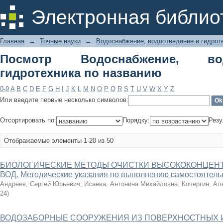
Посмотр Водоснабжение, водоотведе
Электронная библио
Главная
→
Точные науки
→
Водоснабжение, водоотведение и гидрот
Посмотр Водоснабжение, во
гидротехника по названию
0-9
A
B
C
D
E
F
G
H
I
J
K
L
M
N
O
P
Q
R
S
T
U
V
W
X
Y
Z
Или введите первые несколько символов:
Отсортировать по:
Порядку:
Резу
Отображаемые элементы 1-20 из 50
БИОЛОГИЧЕСКИЕ МЕТОДЫ ОЧИСТКИ ВЫСОКОКОНЦЕН
ВОД. Методические указания по выполнению самостоятель
Андреев, Сергей Юрьевич
;
Исаева, Антонина Михайловна
;
Кочергин, Ал
24
)
ВОДОЗАБОРНЫЕ СООРУЖЕНИЯ ИЗ ПОВЕРХНОСТНЫХ 