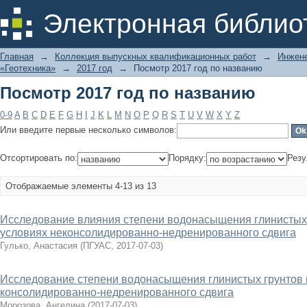
Посмотр 2017 год по названию
Электронная библио
Главная
→
Коллекция выпускных квалификационных работ
→
Инжене
«Геотехника»
→
2017 год
→
Посмотр 2017 год по названию
Посмотр 2017 год по названию
0-9
A
B
C
D
E
F
G
H
I
J
K
L
M
N
O
P
Q
R
S
T
U
V
W
X
Y
Z
Или введите первые несколько символов:
Отсортировать по:
Порядку:
Резу
Отображаемые элементы 4-13 из 13
Исследование влияния степени водонасыщения глинистых 
условиях неконсолидированно-недренированного сдвига
Гулько, Анастасия
(
ПГУАС
,
2017-07-03
)
Исследование степени водонасыщения глинистых грунтов н
консолидированно-недренированного сдвига
Морозова, Ангелина
(
2017-07-03
)