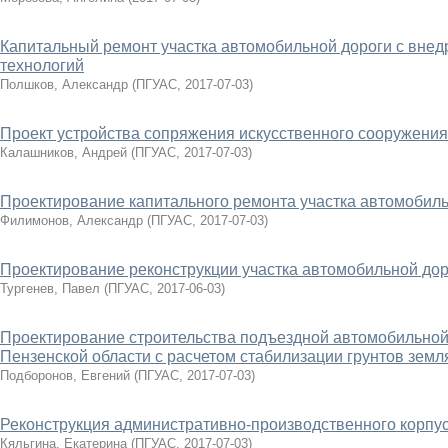
Капитальный ремонт участка автомобильной дороги с вне
технологий
Полшков, Александр
(
ПГУАС
,
2017-07-03
)
Проект устройства сопряжения искусственного сооружения
Калашников, Андрей
(
ПГУАС
,
2017-07-03
)
Проектирование капитального ремонта участка автомобильн
Филимонов, Александр
(
ПГУАС
,
2017-07-03
)
Проектирование реконструкции участка автомобильной дор
Тургенев, Павел
(
ПГУАС
,
2017-06-03
)
Проектирование строительства подъездной автомобильной 
Пензенской области с расчетом стабилизации грунтов земл
Подборонов, Евгений
(
ПГУАС
,
2017-07-03
)
Реконструкция административно-производственного корпус
Кяльгина, Екатерина
(
ПГУАС
,
2017-07-03
)