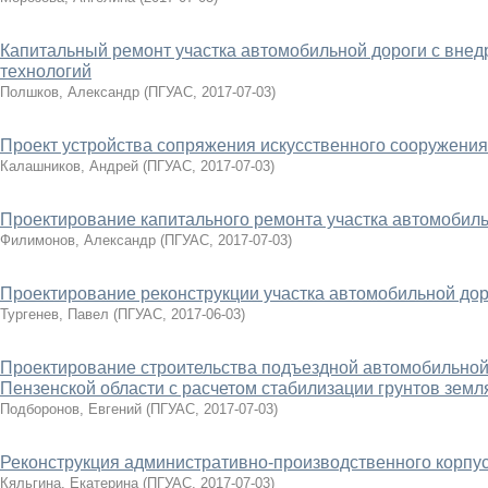
Капитальный ремонт участка автомобильной дороги с вне
технологий
Полшков, Александр
(
ПГУАС
,
2017-07-03
)
Проект устройства сопряжения искусственного сооружения
Калашников, Андрей
(
ПГУАС
,
2017-07-03
)
Проектирование капитального ремонта участка автомобильн
Филимонов, Александр
(
ПГУАС
,
2017-07-03
)
Проектирование реконструкции участка автомобильной дор
Тургенев, Павел
(
ПГУАС
,
2017-06-03
)
Проектирование строительства подъездной автомобильной 
Пензенской области с расчетом стабилизации грунтов земл
Подборонов, Евгений
(
ПГУАС
,
2017-07-03
)
Реконструкция административно-производственного корпус
Кяльгина, Екатерина
(
ПГУАС
,
2017-07-03
)