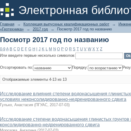
Посмотр 2017 год по названию
Электронная библио
Главная
→
Коллекция выпускных квалификационных работ
→
Инжене
«Геотехника»
→
2017 год
→
Посмотр 2017 год по названию
Посмотр 2017 год по названию
0-9
A
B
C
D
E
F
G
H
I
J
K
L
M
N
O
P
Q
R
S
T
U
V
W
X
Y
Z
Или введите первые несколько символов:
Отсортировать по:
Порядку:
Резу
Отображаемые элементы 4-13 из 13
Исследование влияния степени водонасыщения глинистых 
условиях неконсолидированно-недренированного сдвига
Гулько, Анастасия
(
ПГУАС
,
2017-07-03
)
Исследование степени водонасыщения глинистых грунтов н
консолидированно-недренированного сдвига
Морозова, Ангелина
(
2017-07-03
)