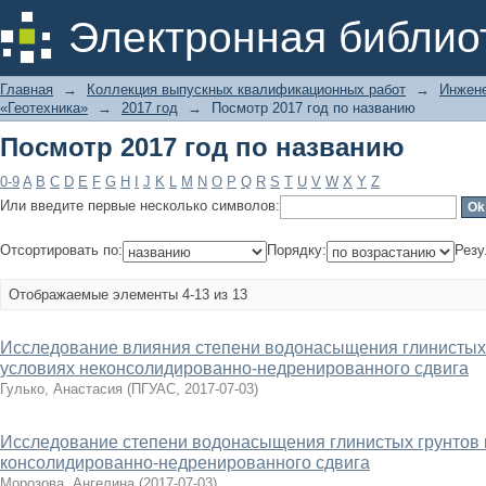
Посмотр 2017 год по названию
Электронная библио
Главная
→
Коллекция выпускных квалификационных работ
→
Инжене
«Геотехника»
→
2017 год
→
Посмотр 2017 год по названию
Посмотр 2017 год по названию
0-9
A
B
C
D
E
F
G
H
I
J
K
L
M
N
O
P
Q
R
S
T
U
V
W
X
Y
Z
Или введите первые несколько символов:
Отсортировать по:
Порядку:
Резу
Отображаемые элементы 4-13 из 13
Исследование влияния степени водонасыщения глинистых 
условиях неконсолидированно-недренированного сдвига
Гулько, Анастасия
(
ПГУАС
,
2017-07-03
)
Исследование степени водонасыщения глинистых грунтов н
консолидированно-недренированного сдвига
Морозова, Ангелина
(
2017-07-03
)