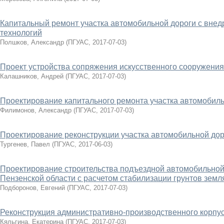
Капитальный ремонт участка автомобильной дороги с вне
технологий
Полшков, Александр
(
ПГУАС
,
2017-07-03
)
Проект устройства сопряжения искусственного сооружения
Калашников, Андрей
(
ПГУАС
,
2017-07-03
)
Проектирование капитального ремонта участка автомобильн
Филимонов, Александр
(
ПГУАС
,
2017-07-03
)
Проектирование реконструкции участка автомобильной дор
Тургенев, Павел
(
ПГУАС
,
2017-06-03
)
Проектирование строительства подъездной автомобильной 
Пензенской области с расчетом стабилизации грунтов земл
Подборонов, Евгений
(
ПГУАС
,
2017-07-03
)
Реконструкция административно-производственного корпус
Кяльгина, Екатерина
(
ПГУАС
,
2017-07-03
)