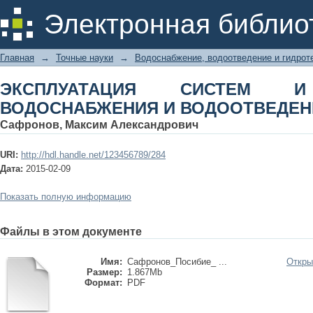
ЭКСПЛУАТАЦИЯ СИСТЕМ И 
Электронная библио
ВОДООТВЕДЕНИЯ. Курс лекций
Главная
→
Точные науки
→
Водоснабжение, водоотведение и гидрот
ЭКСПЛУАТАЦИЯ СИСТЕМ И
ВОДОСНАБЖЕНИЯ И ВОДООТВЕДЕНИЯ
Сафронов, Максим Александрович
URI:
http://hdl.handle.net/123456789/284
Дата:
2015-02-09
Показать полную информацию
Файлы в этом документе
Имя:
Сафронов_Посибие_ ...
Откры
Размер:
1.867Mb
Формат:
PDF