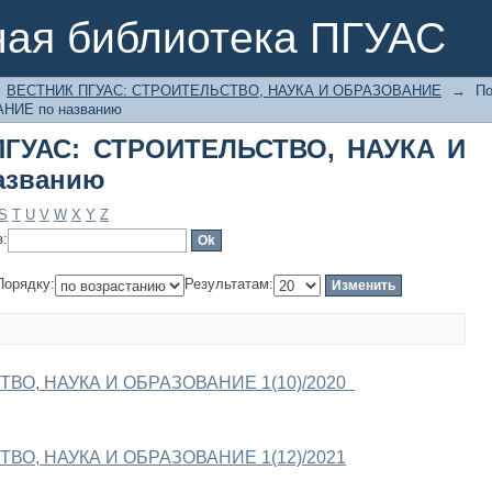
 ПГУАС: СТРОИТЕЛЬСТВО, НАУКА 
ная библиотека ПГУАС
ВЕСТНИК ПГУАС: СТРОИТЕЛЬСТВО, НАУКА И ОБРАЗОВАНИЕ
→
П
НИЕ по названию
ПГУАС: СТРОИТЕЛЬСТВО, НАУКА И
азванию
S
T
U
V
W
X
Y
Z
в:
Порядку:
Результатам:
ВО, НАУКА И ОБРАЗОВАНИЕ 1(10)/2020
ВО, НАУКА И ОБРАЗОВАНИЕ 1(12)/2021