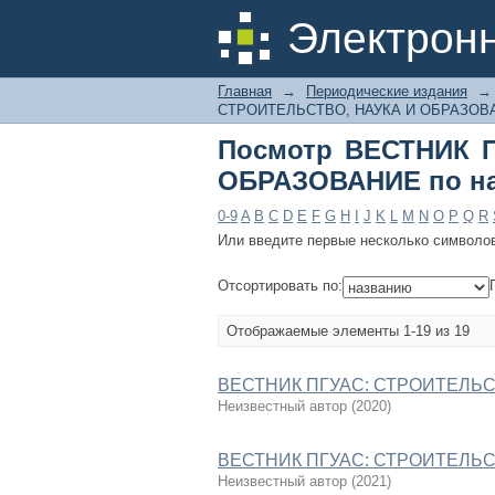
Посмотр ВЕСТНИК
Электрон
названию
Главная
→
Периодические издания
→
СТРОИТЕЛЬСТВО, НАУКА И ОБРАЗОВА
Посмотр ВЕСТНИК 
ОБРАЗОВАНИЕ по н
0-9
A
B
C
D
E
F
G
H
I
J
K
L
M
N
O
P
Q
R
Или введите первые несколько символо
Отсортировать по:
Отображаемые элементы 1-19 из 19
ВЕСТНИК ПГУАС: СТРОИТЕЛЬСТ
Неизвестный автор
(
2020
)
ВЕСТНИК ПГУАС: СТРОИТЕЛЬСТ
Неизвестный автор
(
2021
)