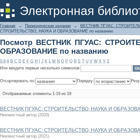
Посмотр ВЕСТНИК ПГУАС: СТРОИ
Электронная библио
названию
Главная
→
Периодические издания
→
ВЕСТНИК ПГУАС: СТРОИТЕЛ
СТРОИТЕЛЬСТВО, НАУКА И ОБРАЗОВАНИЕ по названию
Посмотр ВЕСТНИК ПГУАС: СТРОИТ
ОБРАЗОВАНИЕ по названию
0-9
A
B
C
D
E
F
G
H
I
J
K
L
M
N
O
P
Q
R
S
T
U
V
W
X
Y
Z
Или введите первые несколько символов:
Отсортировать по:
Порядку:
Резу
Отображаемые элементы 1-19 из 19
ВЕСТНИК ПГУАС: СТРОИТЕЛЬСТВО, НАУКА И ОБРАЗОВА
Неизвестный автор
(
2020
)
ВЕСТНИК ПГУАС: СТРОИТЕЛЬСТВО, НАУКА И ОБРАЗОВАН
Неизвестный автор
(
2021
)