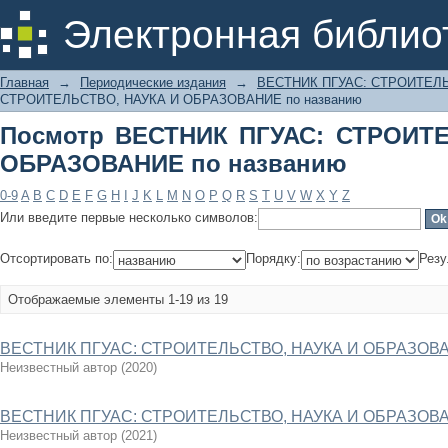
Посмотр ВЕСТНИК ПГУАС: СТРОИ
Электронная библио
названию
Главная
→
Периодические издания
→
ВЕСТНИК ПГУАС: СТРОИТЕЛ
СТРОИТЕЛЬСТВО, НАУКА И ОБРАЗОВАНИЕ по названию
Посмотр ВЕСТНИК ПГУАС: СТРОИТ
ОБРАЗОВАНИЕ по названию
0-9
A
B
C
D
E
F
G
H
I
J
K
L
M
N
O
P
Q
R
S
T
U
V
W
X
Y
Z
Или введите первые несколько символов:
Отсортировать по:
Порядку:
Резу
Отображаемые элементы 1-19 из 19
ВЕСТНИК ПГУАС: СТРОИТЕЛЬСТВО, НАУКА И ОБРАЗОВА
Неизвестный автор
(
2020
)
ВЕСТНИК ПГУАС: СТРОИТЕЛЬСТВО, НАУКА И ОБРАЗОВАН
Неизвестный автор
(
2021
)