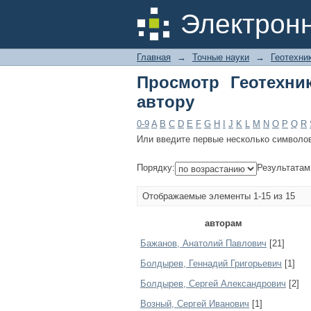
Просмотр Геотехник
Электрон
Главная
→
Точные науки
→
Геотехни
Просмотр Геотехни
автору
0-9
A
B
C
D
E
F
G
H
I
J
K
L
M
N
O
P
Q
R
Или введите первые несколько символо
Порядку:
Результатам
Отображаемые элементы 1-15 из 15
авторам
Бажанов, Анатолий Павлович
[21]
Болдырев, Геннадий Григорьевич
[1]
Болдырев, Сергей Александрович
[2]
Возный, Сергей Иванович
[1]