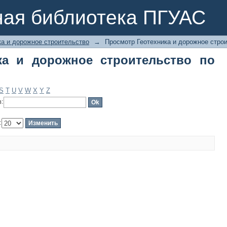
а и дорожное строительство по авто
ная библиотека ПГУАС
ка и дорожное строительство
→
Просмотр Геотехника и дорожное строи
ка и дорожное строительство по
S
T
U
V
W
X
Y
Z
в:
: