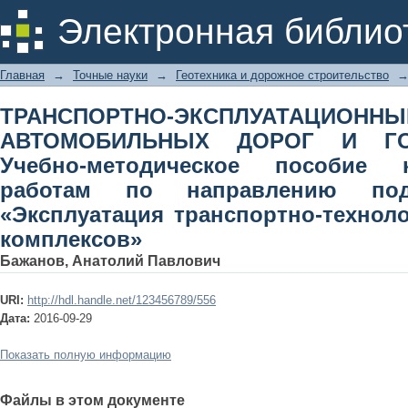
ТРАНСПОРТНО-ЭКСПЛУАТАЦИОННЫ
Электронная библио
ГОРОДСКИХ УЛИЦ. Учебно-методиче
по направлению подготовки 23
Главная
→
Точные науки
→
Геотехника и дорожное строительство
технологических машин и комплексо
ТРАНСПОРТНО-ЭКСПЛУАТАЦИО
АВТОМОБИЛЬНЫХ ДОРОГ И ГО
Учебно-методическое пособие
работам по направлению подг
«Эксплуатация транспортно-технол
комплексов»
Бажанов, Анатолий Павлович
URI:
http://hdl.handle.net/123456789/556
Дата:
2016-09-29
Показать полную информацию
Файлы в этом документе