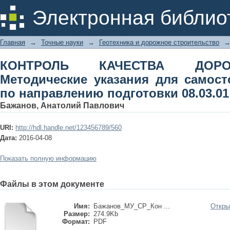
КОНТРОЛЬ КАЧЕСТВА ДОРОЖНЫХ 
Электронная библио
самостоятельной работы по 
«Строительство»
Главная
→
Точные науки
→
Геотехника и дорожное строительство
КОНТРОЛЬ КАЧЕСТВА ДОР
Методические указания для самос
по направлению подготовки 08.03.0
Бажанов, Анатолий Павлович
URI:
http://hdl.handle.net/123456789/560
Дата:
2016-04-08
Показать полную информацию
Файлы в этом документе
Имя:
Бажанов_МУ_СР_Кон ...
Откры
Размер:
274.9Kb
Формат:
PDF